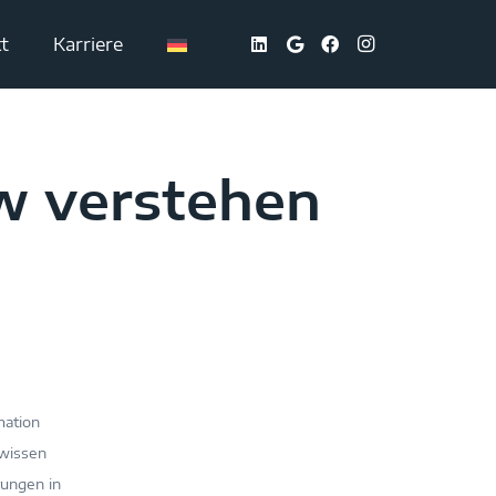
t
Karriere
w verstehen
mation
hwissen
rungen in