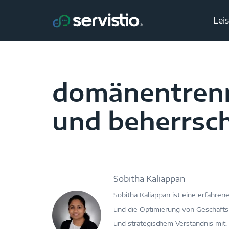
Lei
domänentrenn
und beherrsc
Sobitha Kaliappan
Sobitha Kaliappan ist eine erfahren
und die Optimierung von Geschäftsp
und strategischem Verständnis mit. 