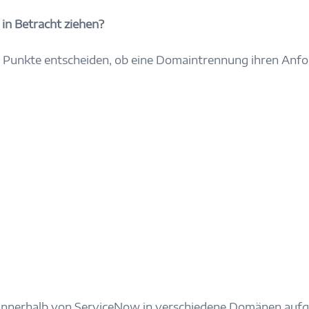
in Betracht ziehen?
unkte entscheiden, ob eine Domaintrennung ihren Anford
n innerhalb von ServiceNow in verschiedene Domänen aufg