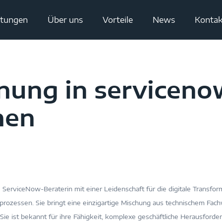
stungen
Über uns
Vorteile
News
Kontak
ung in serviceno
hen
e ServiceNow-Beraterin mit einer Leidenschaft für die digitale Transfor
rozessen. Sie bringt eine einzigartige Mischung aus technischem Fac
Sie ist bekannt für ihre Fähigkeit, komplexe geschäftliche Herausforde