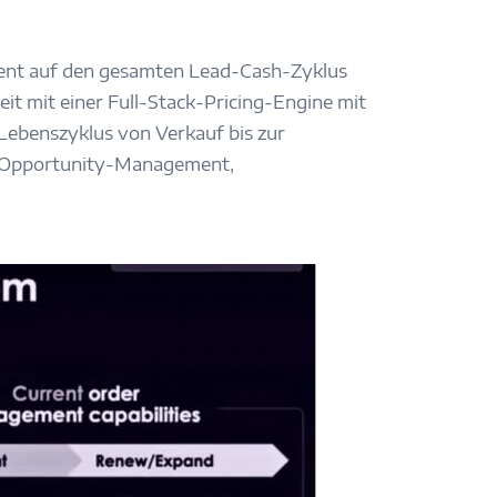
ent auf den gesamten Lead-Cash-Zyklus
t mit einer Full-Stack-Pricing-Engine mit
ebenszyklus von Verkauf bis zur
d Opportunity-Management,