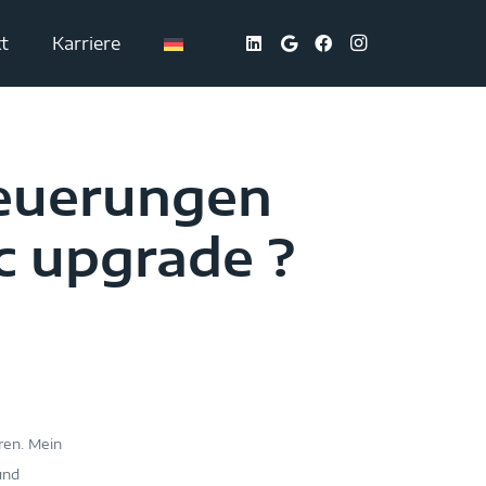
t
Karriere
neuerungen
 upgrade ?
ren. Mein
und