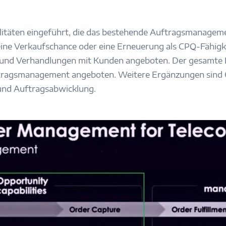
itäten eingeführt, die das bestehende Auftragsmanagem
ine Verkaufschance oder eine Erneuerung als CPQ-Fähigkei
und Verhandlungen mit Kunden angeboten. Der gesamte L
ftragsmanagement angeboten. Weitere Ergänzungen sin
nd Auftragsabwicklung.