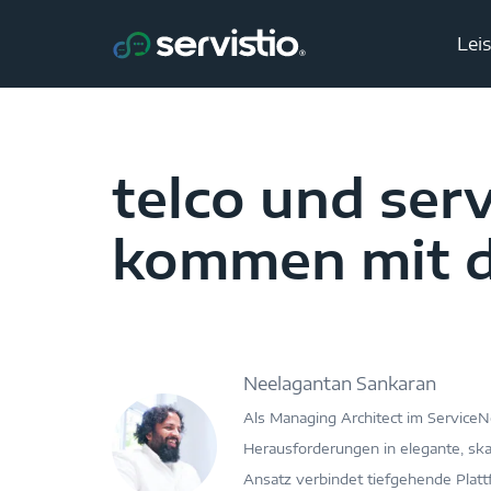
Lei
telco und se
kommen mit d
Neelagantan Sankaran
Als Managing Architect im Service
Herausforderungen in elegante, skal
Ansatz verbindet tiefgehende Plat